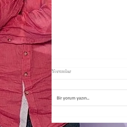
Yorumlar
Bir yorum yazın...
Kadıköy'deki Uzman
Müzikoterapistler ve Uzman