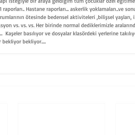
pi isteğiyle bir araya geldiğim tüm çocuklar özel eğitime 
1 raporları.. Hastane raporları... askerlik yoklamaları..ve son
umlarının ötesinde bedensel aktiviteleri ,bilişsel yaşları, 
yon vs. vs. vs. Her birinde normal dediklerimizle aralarınd
...  Kaşeler basılıyor ve dosyalar klasördeki yerlerine takılıy
bekliyor bekliyor.....