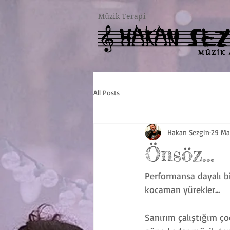
Müzik Terapi
All Posts
Hakan Sezgin
29 Ma
Önsöz...
Performansa dayalı bi
kocaman yürekler...
Sanırım çalıştığım ço