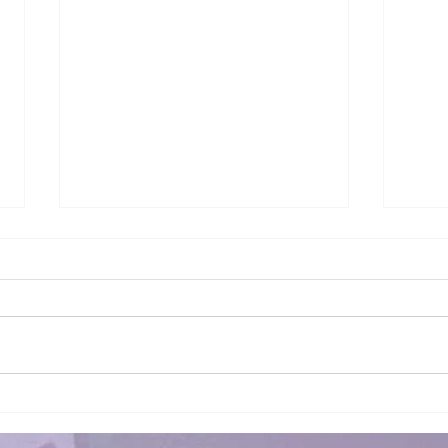
Kadıköy'de Müzik Eğitimi
Fark
Temelleri: Herkes İçin
İçin