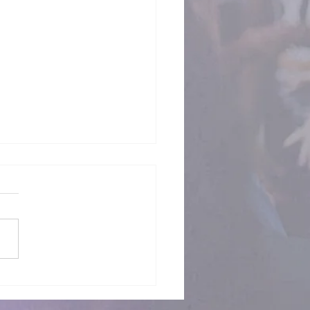
lı Gelişen Çocuklar
 Müzik Terapisi ve