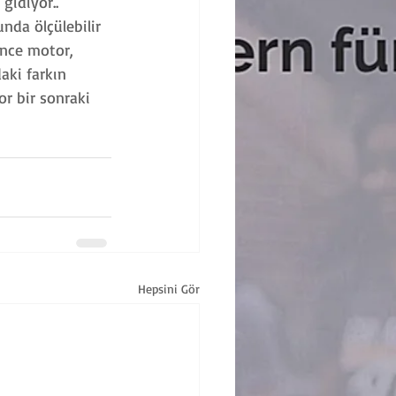
gidiyor.. 
unda ölçülebilir 
ince motor, 
aki farkın 
or bir sonraki 
Hepsini Gör