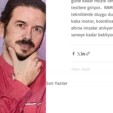
güne kadar müzik tera
testlere giriyor..  RAM
tekniklerde duygu dur
kaba motor, koordinas
altına imzalar atılıyor
seneye kadar bekliyor 
Son Yazılar