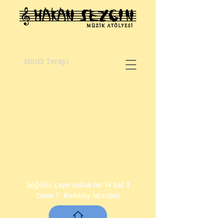
Müzik Terapi
Söğütlü çayır sokak no 14 kat 3
Daire 7 Kadıköy İstanbul